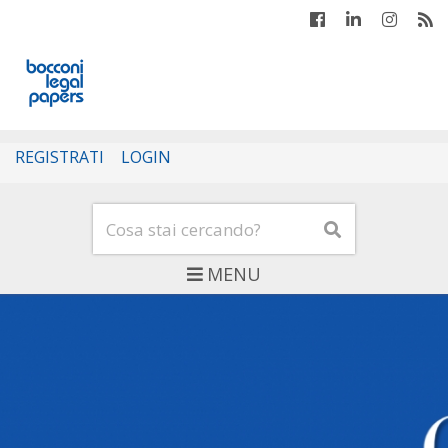
Facebook
Linkedin
Instagr
Fee
REGISTRATI
LOGIN
Cerca
Cerca
MENU
Bocconi Legal Papers - 
Slider articoli in eviden